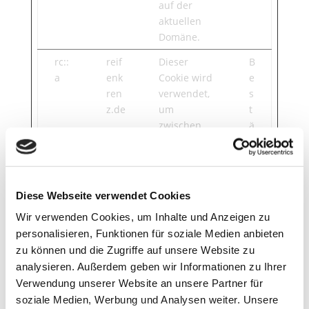
auf der
aktuellen
Domäne.
rc::
reif
Dieser
B
a
enk
Cookie wird
e
ren
verwendet,
s
z.de
um
t
zwischen
ä
Menschen
n
und Bots zu
d
unterscheid
i
en. Dies ist
g
Diese Webseite verwendet Cookies
vorteilhaft
Wir verwenden Cookies, um Inhalte und Anzeigen zu
für die
personalisieren, Funktionen für soziale Medien anbieten
webseite,
zu können und die Zugriffe auf unsere Website zu
um gültige
analysieren. Außerdem geben wir Informationen zu Ihrer
Berichte
Verwendung unserer Website an unsere Partner für
über die
Nutzung
soziale Medien, Werbung und Analysen weiter. Unsere