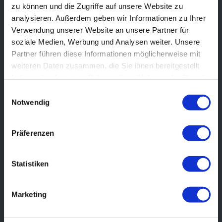
zu können und die Zugriffe auf unsere Website zu
analysieren. Außerdem geben wir Informationen zu Ihrer
HU / AU SERVICE IM HAUSE
Verwendung unserer Website an unsere Partner für
soziale Medien, Werbung und Analysen weiter. Unsere
Partner führen diese Informationen möglicherweise mit
weiteren Daten zusammen, die Sie ihnen bereitgestellt
haben oder die sie im Rahmen Ihrer Nutzung der Dienste
gesammelt haben.
Einwilligungsauswahl
Notwendig
Präferenzen
Statistiken
KLIMASERVICE
Marketing